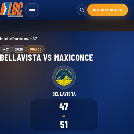
Saltar
al
INSCRIPCIONES
Buscar
contenido
principal
Inicio
/
Partidos
/
+37
+37
2026
JUGADO
BELLAVISTA VS MAXICONCE
BELLAVISTA
47
-
51