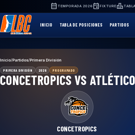
Saltar
calendar_month
event
leaderboard
TEMPORADA 2026
FIXTURE
TABLA
al
contenido
principal
INICIO
TABLA DE POSICIONES
PARTIDOS
Inicio
/
Partidos
/
Primera División
PRIMERA DIVISIÓN
2026
PROGRAMADO
CONCETROPICS VS ATLÉTIC
CONCETROPICS