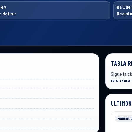
ORA
RECIN
 definir
Recinto
TABLA R
Sigue la cl
IR A TABLA
ULTIMOS
PRIMERA 