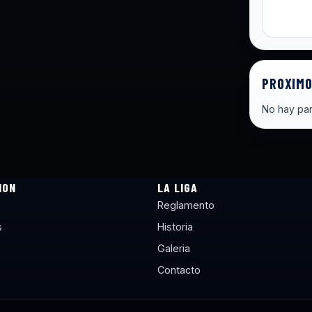
PROXIMO
No hay par
ION
LA LIGA
Reglamento
s
Historia
Galeria
Contacto