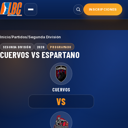
Saltar
al
INSCRIPCIONES
Buscar
contenido
principal
Inicio
/
Partidos
/
Segunda División
SEGUNDA DIVISIÓN
2026
PROGRAMADO
CUERVOS VS ESPARTANO
CUERVOS
VS