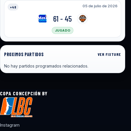
05 de julio de 2026
+48
61 - 45
JUGADO
PROXIMOS PARTIDOS
VER FIXTURE
No hay partidos programados relacionados.
COPA CONCEPCIÓN BY
Instagram