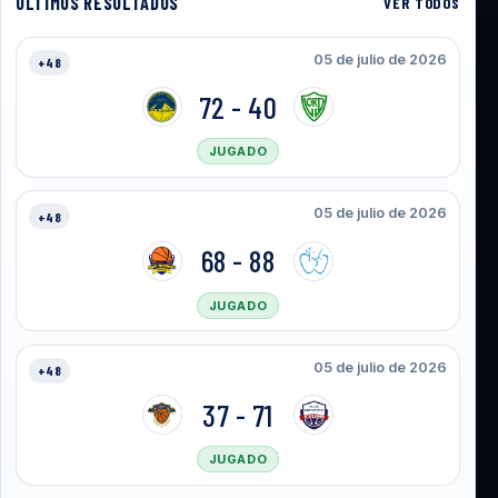
ULTIMOS RESULTADOS
VER TODOS
05 de julio de 2026
+48
72 - 40
JUGADO
05 de julio de 2026
+48
68 - 88
JUGADO
05 de julio de 2026
+48
37 - 71
JUGADO