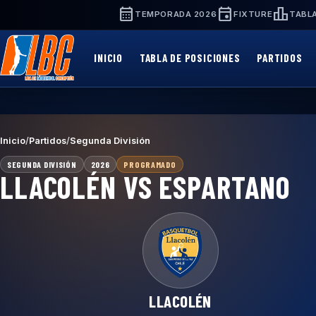
Saltar
calendar_month
event
leaderboard
TEMPORADA 2026
FIXTURE
TABLA
al
contenido
principal
INICIO
TABLA DE POSICIONES
PARTIDOS
Inicio
/
Partidos
/
Segunda División
SEGUNDA DIVISIÓN
2026
PROGRAMADO
LLACOLÉN VS ESPARTANO
LLACOLÉN