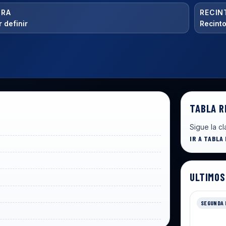
ORA
RECIN
 definir
Recinto
TABLA R
Sigue la cl
IR A TABLA
ULTIMOS
SEGUNDA 