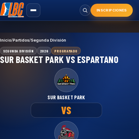
Saltar
al
INSCRIPCIONES
Buscar
contenido
principal
Inicio
/
Partidos
/
Segunda División
SEGUNDA DIVISIÓN
2026
PROGRAMADO
SUR BASKET PARK VS ESPARTANO
SUR BASKET PARK
VS