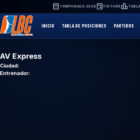
Saltar
calendar_month
event
leaderboard
TEMPORADA 2026
FIXTURE
TABLA
al
contenido
principal
INICIO
TABLA DE POSICIONES
PARTIDOS
AV Express
Ciudad:
Entrenador: