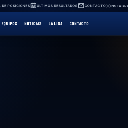
scoreboard
mail
 DE POSICIONES
ÚLTIMOS RESULTADOS
CONTACTO
INSTAGR
EQUIPOS
NOTICIAS
LA LIGA
CONTACTO