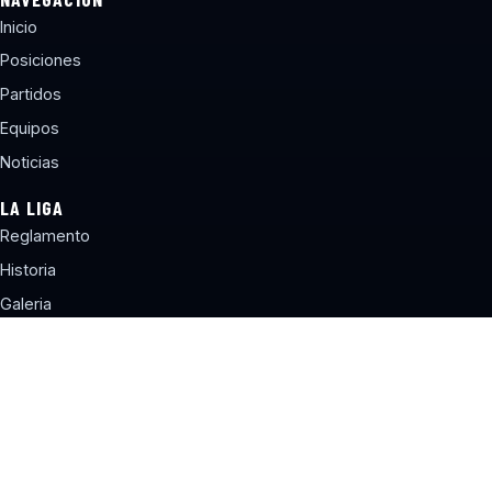
Inicio
Posiciones
Partidos
Equipos
Noticias
LA LIGA
Reglamento
Historia
Galeria
Contacto
CONTACTO
torneos@lbcchile.com
Sitio web desarrollado por Liga de Básquetbol Concepción®
Terminos y Condiciones
Politica de Privacidad