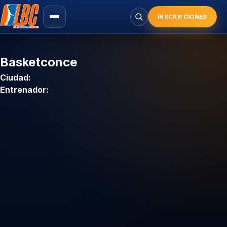
Saltar
al
INSCRIPCIONES
Buscar
contenido
principal
Basketconce
Ciudad:
Entrenador: