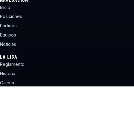
Inicio
Posiciones
Partidos
Equipos
Noticias
LA LIGA
Reglamento
Historia
Galeria
Contacto
CONTACTO
torneos@lbcchile.com
Sitio web desarrollado por Liga de Básquetbol Concepción®
Terminos y Condiciones
Politica de Privacidad