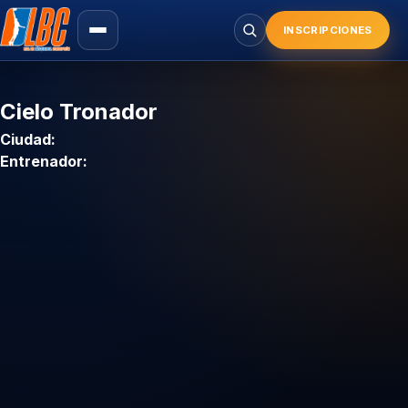
Saltar
al
INSCRIPCIONES
Buscar
contenido
principal
Cielo Tronador
Ciudad:
Entrenador: