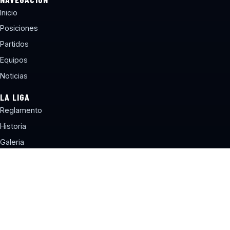
Inicio
Posiciones
Partidos
Equipos
Noticias
LA LIGA
Reglamento
Historia
Galeria
Contacto
CONTACTO
torneos@lbcchile.com
Sitio web desarrollado por Liga de Básquetbol Concepción®
Terminos y Condiciones
Politica de Privacidad