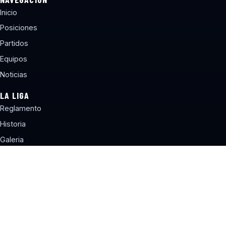
Inicio
Posiciones
Partidos
Equipos
Noticias
LA LIGA
Reglamento
Historia
Galeria
Contacto
CONTACTO
torneos@lbcchile.com
Sitio web desarrollado por Liga de Básquetbol Concepción®
Terminos y Condiciones
Politica de Privacidad