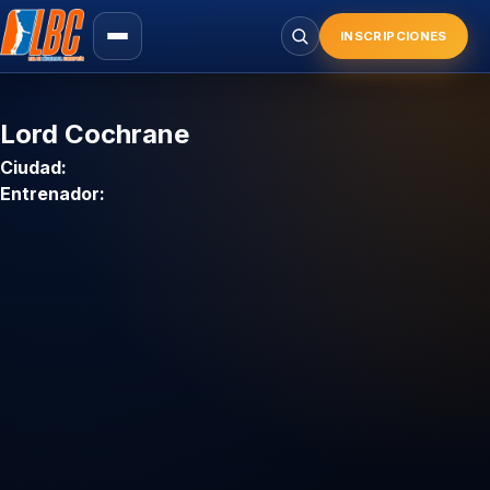
Saltar
al
INSCRIPCIONES
Buscar
contenido
principal
Lord Cochrane
Ciudad:
Entrenador: