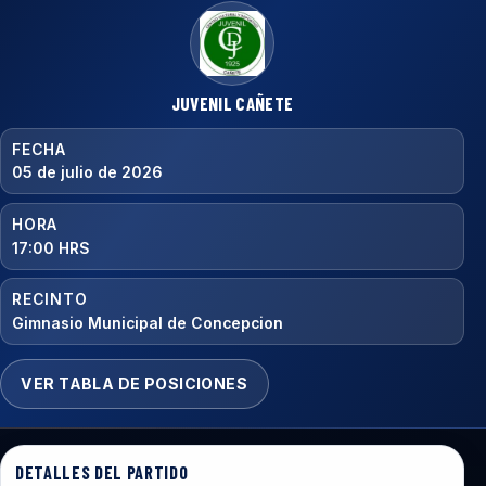
JUVENIL CAÑETE
FECHA
05 de julio de 2026
HORA
17:00 HRS
RECINTO
Gimnasio Municipal de Concepcion
VER TABLA DE POSICIONES
DETALLES DEL PARTIDO