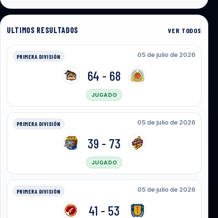
ULTIMOS RESULTADOS
VER TODOS
05 de julio de 2026
PRIMERA DIVISIÓN
64 - 68
JUGADO
05 de julio de 2026
PRIMERA DIVISIÓN
39 - 73
JUGADO
05 de julio de 2026
PRIMERA DIVISIÓN
41 - 53