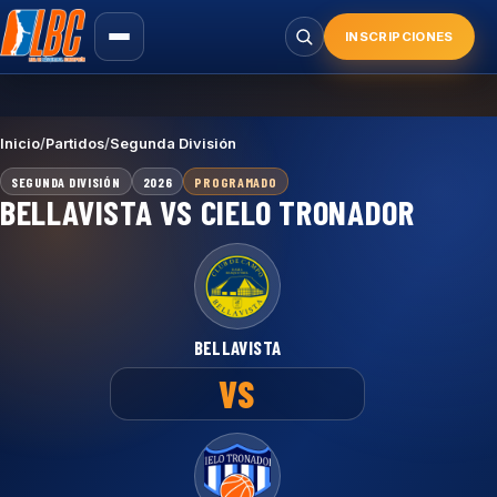
Saltar
al
INSCRIPCIONES
Buscar
contenido
principal
Inicio
/
Partidos
/
Segunda División
SEGUNDA DIVISIÓN
2026
PROGRAMADO
BELLAVISTA VS CIELO TRONADOR
BELLAVISTA
VS