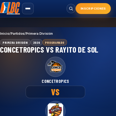
Saltar
al
INSCRIPCIONES
Buscar
contenido
principal
Inicio
/
Partidos
/
Primera División
PRIMERA DIVISIÓN
2026
PROGRAMADO
CONCETROPICS VS RAYITO DE SOL
CONCETROPICS
VS