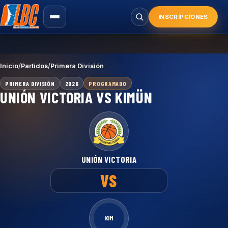
Saltar
al
INSCRIPCIONES
Buscar
contenido
principal
Inicio
/
Partidos
/
Primera División
PRIMERA DIVISIÓN
2026
PROGRAMADO
UNIÓN VICTORIA VS KIMÜN
UNIÓN VICTORIA
VS
KIM