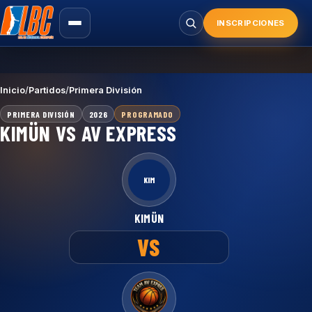
Saltar
al
INSCRIPCIONES
Buscar
contenido
principal
Inicio
/
Partidos
/
Primera División
PRIMERA DIVISIÓN
2026
PROGRAMADO
KIMÜN VS AV EXPRESS
KIM
KIMÜN
VS